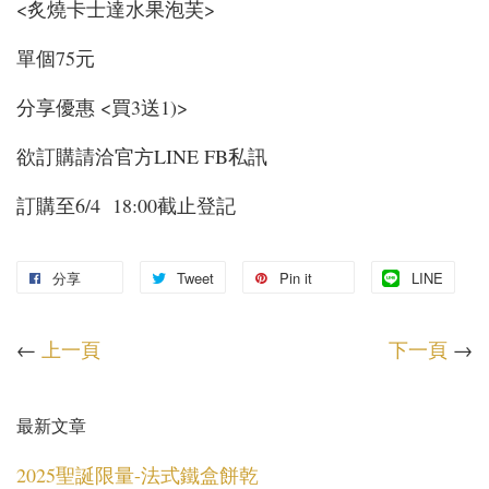
<炙燒卡士達水果泡芙>
單個75元
分享優惠 <買3送1)>
欲訂購請洽官方LINE FB私訊
訂購至6/4 18:00截止登記
分享
Tweet
Pin it
LINE
←
上一頁
下一頁
→
最新文章
2025聖誕限量-法式鐵盒餅乾