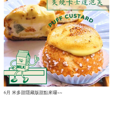
6月 米多甜隱藏版甜點來囉~~